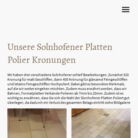
Unsere Solnhofener Platten
Polier Kronungen
Wir haben drei verschiedene Solnhofener schleif Bearbeitungen. Zunächst 320
Kronung für matt Geschliffen, dann 400 Krönung für glänzend Feingeschliffen
und letzens Feingeschliffen Hochpoliert. Dabei gibt es besondere Merkmale,
auf die wir weiter eingehen möchten. Zudem muss erwähnt werden, dass wir
Bahnen, Formatplatten Verbände Polieren ab 7mm bis 20mm. Zudem ist es
wichtig zu erwähnen, dass Sie sich die Wahl der Slonhofener Platten Poliert gut
überlegen, da dadurch ein Verlust des gesamten Belags eintritt siehe Bildgalerie